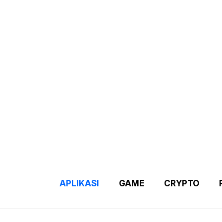
Demo 2 – Home Page
Disclaimer
Indexs Post
About M
APLIKASI
GAME
CRYPTO