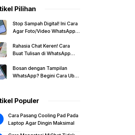
tikel Pilihan
Stop Sampah Digital! Ini Cara
Agar Foto/Video WhatsApp
Tidak Masuk Galeri Secara
Rahasia Chat Keren! Cara
Otomatis
Buat Tulisan di WhatsApp
Jadi Unik
Bosan dengan Tampilan
WhatsApp? Begini Cara Ubah
Background Chat di Android!
tikel Populer
Cara Pasang Cooling Pad Pada
Laptop Agar Dingin Maksimal