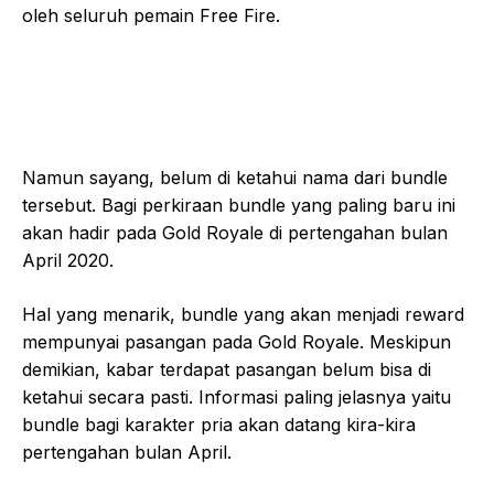
oleh seluruh pemain Free Fire.
Namun sayang, belum di ketahui nama dari bundle
tersebut. Bagi perkiraan bundle yang paling baru ini
akan hadir pada Gold Royale di pertengahan bulan
April 2020.
Hal yang menarik, bundle yang akan menjadi reward
mempunyai pasangan pada Gold Royale. Meskipun
demikian, kabar terdapat pasangan belum bisa di
ketahui secara pasti. Informasi paling jelasnya yaitu
bundle bagi karakter pria akan datang kira-kira
pertengahan bulan April.