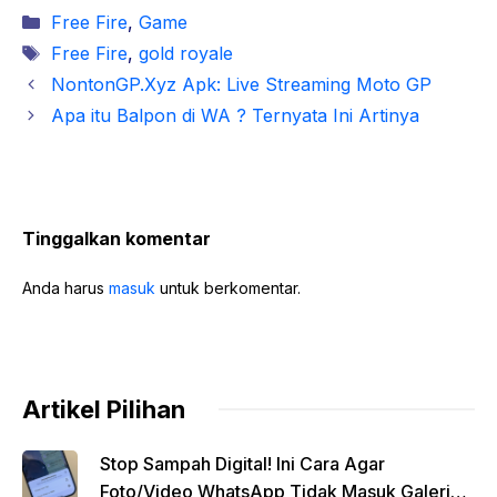
Kategori
Free Fire
,
Game
Tag
Free Fire
,
gold royale
NontonGP.Xyz Apk: Live Streaming Moto GP
Apa itu Balpon di WA ? Ternyata Ini Artinya
Tinggalkan komentar
Anda harus
masuk
untuk berkomentar.
Artikel Pilihan
Stop Sampah Digital! Ini Cara Agar
Foto/Video WhatsApp Tidak Masuk Galeri