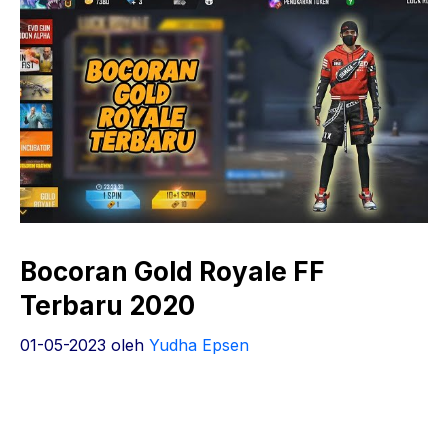
Bocoran Gold Royale FF
Terbaru 2020
01-05-2023
oleh
Yudha Epsen