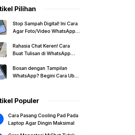
tikel Pilihan
Stop Sampah Digital! Ini Cara
Agar Foto/Video WhatsApp
Tidak Masuk Galeri Secara
Rahasia Chat Keren! Cara
Otomatis
Buat Tulisan di WhatsApp
Jadi Unik
Bosan dengan Tampilan
WhatsApp? Begini Cara Ubah
Background Chat di Android!
tikel Populer
Cara Pasang Cooling Pad Pada
Laptop Agar Dingin Maksimal