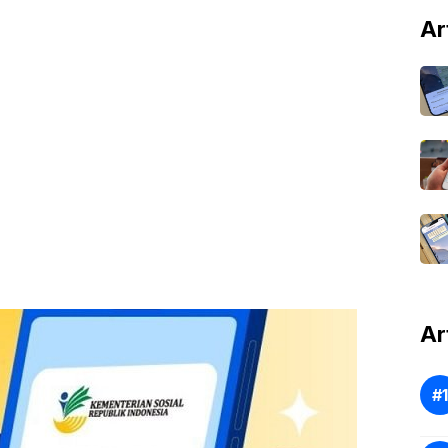
Ar
Ar