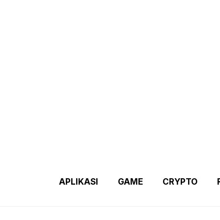
Demo 2 – Home Page
Disclaimer
Indexs Post
About M
APLIKASI
GAME
CRYPTO