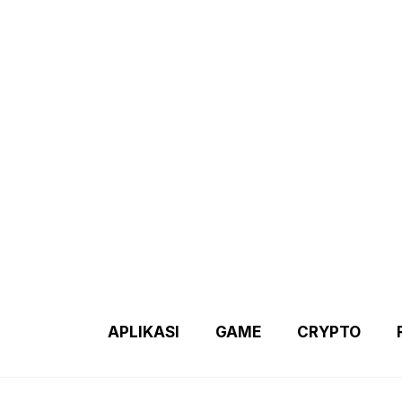
Demo 2 – Home Page
Disclaimer
Indexs Post
About M
APLIKASI
GAME
CRYPTO