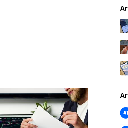
Ar
Ar