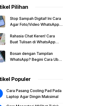
tikel Pilihan
Stop Sampah Digital! Ini Cara
Agar Foto/Video WhatsApp
Tidak Masuk Galeri Secara
Rahasia Chat Keren! Cara
Otomatis
Buat Tulisan di WhatsApp
Jadi Unik
Bosan dengan Tampilan
WhatsApp? Begini Cara Ubah
Background Chat di Android!
tikel Populer
Cara Pasang Cooling Pad Pada
Laptop Agar Dingin Maksimal