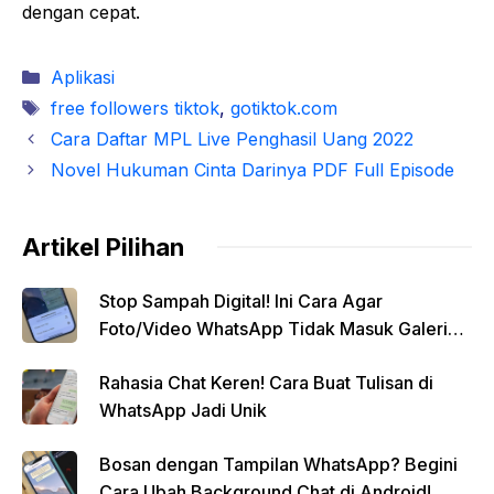
dengan cepat.
Kategori
Aplikasi
Tag
free followers tiktok
,
gotiktok.com
Cara Daftar MPL Live Penghasil Uang 2022
Novel Hukuman Cinta Darinya PDF Full Episode
Artikel Pilihan
Stop Sampah Digital! Ini Cara Agar
Foto/Video WhatsApp Tidak Masuk Galeri
Secara Otomatis
Rahasia Chat Keren! Cara Buat Tulisan di
WhatsApp Jadi Unik
Bosan dengan Tampilan WhatsApp? Begini
Cara Ubah Background Chat di Android!