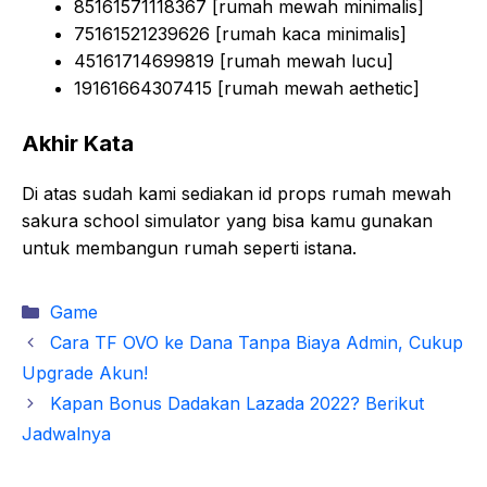
85161571118367 [rumah mewah minimalis]
75161521239626 [rumah kaca minimalis]
45161714699819 [rumah mewah lucu]
19161664307415 [rumah mewah aethetic]
Akhir Kata
Di atas sudah kami sediakan id props rumah mewah
sakura school simulator yang bisa kamu gunakan
untuk membangun rumah seperti istana.
Kategori
Game
Cara TF OVO ke Dana Tanpa Biaya Admin, Cukup
Upgrade Akun!
Kapan Bonus Dadakan Lazada 2022? Berikut
Jadwalnya