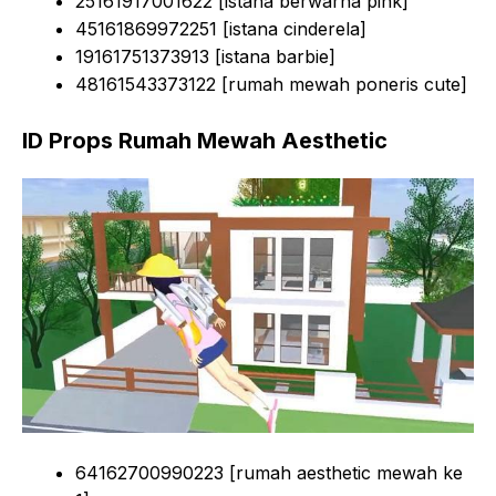
25161917001622 [istana berwarna pink]
45161869972251 [istana cinderela]
19161751373913 [istana barbie]
48161543373122 [rumah mewah poneris cute]
ID Props Rumah Mewah Aesthetic
64162700990223 [rumah aesthetic mewah ke