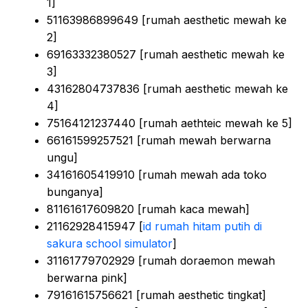
1]
51163986899649 [rumah aesthetic mewah ke
2]
69163332380527 [rumah aesthetic mewah ke
3]
43162804737836 [rumah aesthetic mewah ke
4]
75164121237440 [rumah aethteic mewah ke 5]
66161599257521 [rumah mewah berwarna
ungu]
34161605419910 [rumah mewah ada toko
bunganya]
81161617609820 [rumah kaca mewah]
21162928415947 [
id rumah hitam putih di
sakura school simulator
]
31161779702929 [rumah doraemon mewah
berwarna pink]
79161615756621 [rumah aesthetic tingkat]