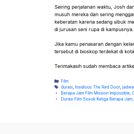
Seiring perjalanan waktu, Josh d
musuh mereka dan sering menggan
keberatan karena sedang sibuk me
di jurusan seni rupa di kampusnya.
Jika kamu penasaran dengan kelanju
tersebut di bioskop terdekat di kota
Terimakasih sudah membaca artike
Kategori
Film
Tag
durasi
,
Insidious The Red Door
,
jadwa
Berapa Jam Film Mission Impossible, C
Durasi Film Sosok Ketiga Berapa Jam, 