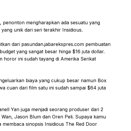
ma, penonton mengharapkan ada sesuatu yang
ng unik dari seri terakhir Insidious.
atkan dari pasundan.jabarekspres.com pembuatan
udget yang sangat besar hinga $16 juta dollar.
m horor ini sudah tayang di Amerika Serikat
engeluarkan biaya yang cukup besar namun Box
a cuan dari film satu ini sudah sampai $64 juta
anell Yan juga menjadi seorang produser dari 2
es Wan, Jason Blum dan Oren Peli. Supaya kamu
a membaca sinopsis Insidious The Red Door