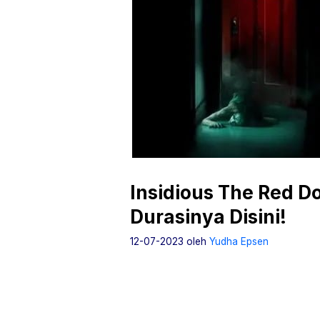
Insidious The Red D
Durasinya Disini!
12-07-2023
oleh
Yudha Epsen