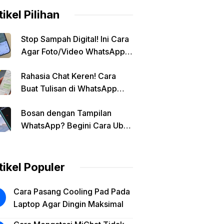
tikel Pilihan
Stop Sampah Digital! Ini Cara
Agar Foto/Video WhatsApp
Tidak Masuk Galeri Secara
Rahasia Chat Keren! Cara
Otomatis
Buat Tulisan di WhatsApp
Jadi Unik
Bosan dengan Tampilan
WhatsApp? Begini Cara Ubah
Background Chat di Android!
tikel Populer
Cara Pasang Cooling Pad Pada
Laptop Agar Dingin Maksimal