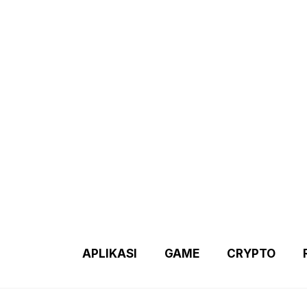
Demo 2 – Home Page
Disclaimer
Indexs Post
About M
APLIKASI
GAME
CRYPTO