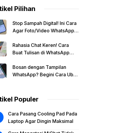
tikel Pilihan
Stop Sampah Digital! Ini Cara
Agar Foto/Video WhatsApp
Tidak Masuk Galeri Secara
Rahasia Chat Keren! Cara
Otomatis
Buat Tulisan di WhatsApp
Jadi Unik
Bosan dengan Tampilan
WhatsApp? Begini Cara Ubah
Background Chat di Android!
tikel Populer
Cara Pasang Cooling Pad Pada
Laptop Agar Dingin Maksimal