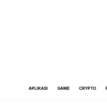
Demo 2 – Home Page
Disclaimer
Indexs Post
About M
APLIKASI
GAME
CRYPTO