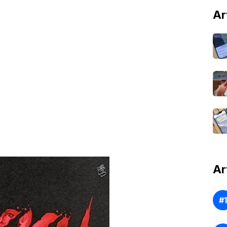
Ar
Ar