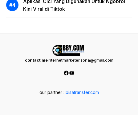
Aplikasi Cici Yang Digunakan Untuk Ngobrol
Kini Viral di Tiktok
contact me
internetmarketer.zona@gmail.com
Facebook
YouTube
our partner :
bisatransfer.com