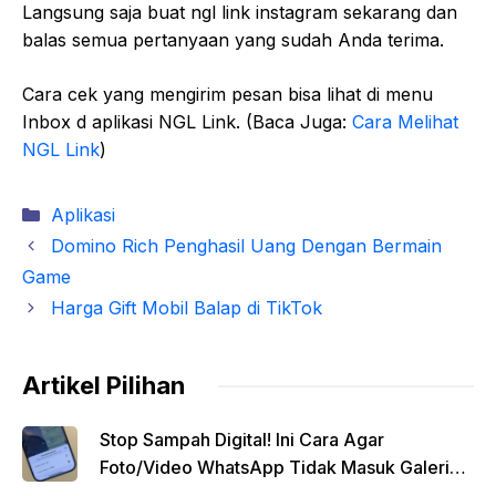
Langsung saja buat ngl link instagram sekarang dan
balas semua pertanyaan yang sudah Anda terima.
Cara cek yang mengirim pesan bisa lihat di menu
Inbox d aplikasi NGL Link. (Baca Juga:
Cara Melihat
NGL Link
)
Kategori
Aplikasi
Domino Rich Penghasil Uang Dengan Bermain
Game
Harga Gift Mobil Balap di TikTok
Artikel Pilihan
Stop Sampah Digital! Ini Cara Agar
Foto/Video WhatsApp Tidak Masuk Galeri
Secara Otomatis