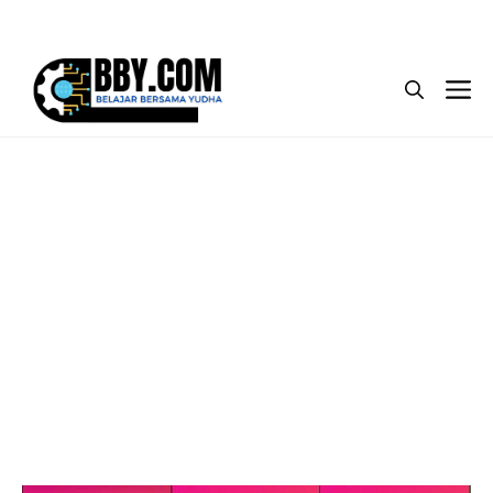
Langsung
Menu
ke
isi
M