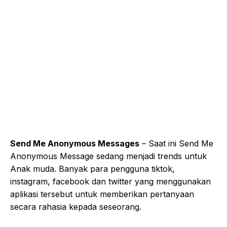
Send Me Anonymous Messages
– Saat ini Send Me
Anonymous Message sedang menjadi trends untuk
Anak muda. Banyak para pengguna tiktok,
instagram, facebook dan twitter yang menggunakan
aplikasi tersebut untuk memberikan pertanyaan
secara rahasia kepada seseorang.