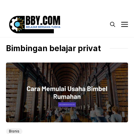
Langsung
Menu
ke
isi
M
Bimbingan belajar privat
Bisnis