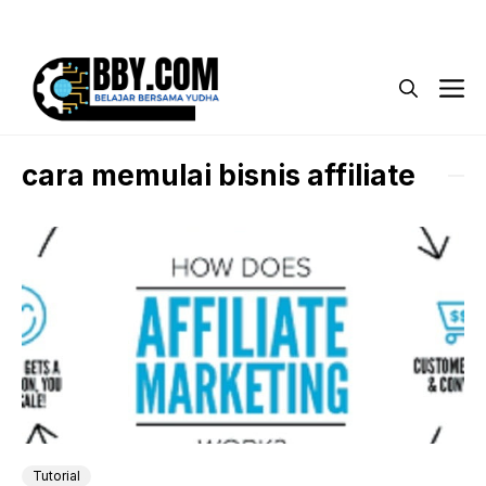
Langsung
Menu
ke
isi
M
cara memulai bisnis affiliate
Tutorial