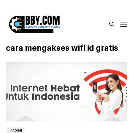
Langsung
Menu
ke
isi
M
cara mengakses wifi id gratis
Tutorial