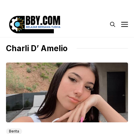
Langsung
Menu
ke
isi
M
Charli D’ Amelio
Berita