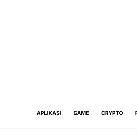
Demo 2 – Home Page
Disclaimer
Indexs Post
About M
APLIKASI
GAME
CRYPTO