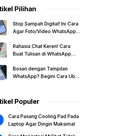
tikel Pilihan
Stop Sampah Digital! Ini Cara
Agar Foto/Video WhatsApp
Tidak Masuk Galeri Secara
Rahasia Chat Keren! Cara
Otomatis
Buat Tulisan di WhatsApp
Jadi Unik
Bosan dengan Tampilan
WhatsApp? Begini Cara Ubah
Background Chat di Android!
tikel Populer
Cara Pasang Cooling Pad Pada
Laptop Agar Dingin Maksimal