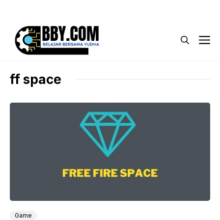
Langsung
Menu
ke
isi
M
ff space
Game