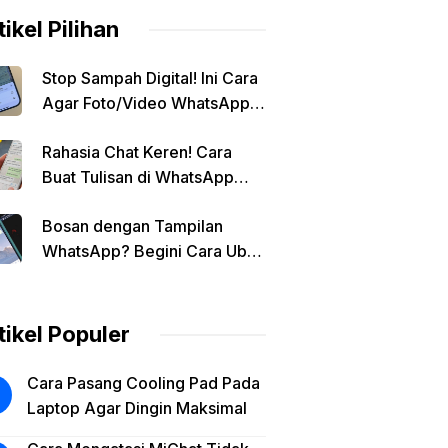
tikel Pilihan
Stop Sampah Digital! Ini Cara
Agar Foto/Video WhatsApp
Tidak Masuk Galeri Secara
Rahasia Chat Keren! Cara
Otomatis
Buat Tulisan di WhatsApp
Jadi Unik
Bosan dengan Tampilan
WhatsApp? Begini Cara Ubah
Background Chat di Android!
tikel Populer
Cara Pasang Cooling Pad Pada
Laptop Agar Dingin Maksimal