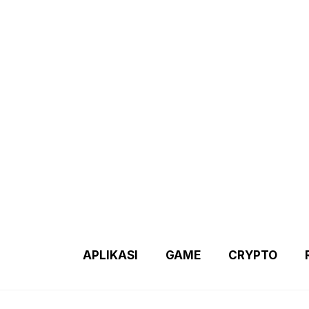
Demo 2 – Home Page
Disclaimer
Indexs Post
About M
APLIKASI
GAME
CRYPTO