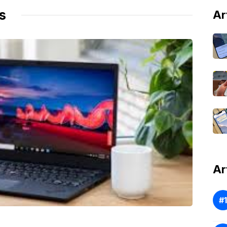
s
Ar
Ar