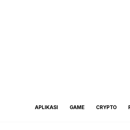
Demo 2 – Home Page
Disclaimer
Indexs Post
About M
APLIKASI
GAME
CRYPTO