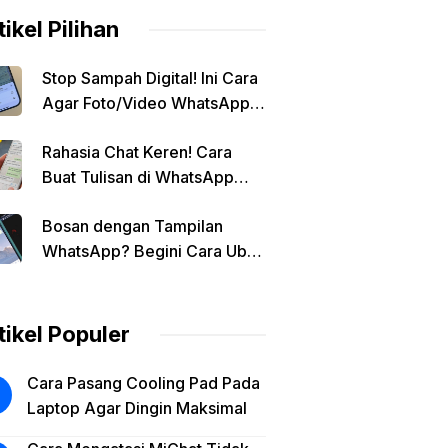
tikel Pilihan
Stop Sampah Digital! Ini Cara
Agar Foto/Video WhatsApp
Tidak Masuk Galeri Secara
Rahasia Chat Keren! Cara
Otomatis
Buat Tulisan di WhatsApp
Jadi Unik
Bosan dengan Tampilan
WhatsApp? Begini Cara Ubah
Background Chat di Android!
tikel Populer
Cara Pasang Cooling Pad Pada
Laptop Agar Dingin Maksimal