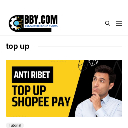
Langsung
Menu
ke
isi
M
top up
Tutorial