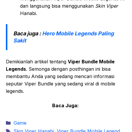
dan langsung bisa menggunakan
Skin Viper
Hanabi.
Baca juga :
Hero Mobile Legends Paling
Sakit
Demikianlah artikel tentang
Viper Bundle Mobile
Legends
. Semonga dengan posthingan ini bisa
membantu Anda yang sedang mencari informasi
seputar Viper Bundle yang sedang viral di mobile
legends.
Baca Juga:
Kategori
Game
Tag
Skin Viper Hanabi
,
Viper Bundle Mobile Legend