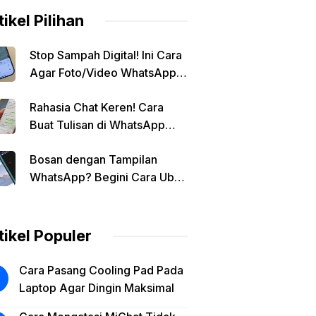
tikel Pilihan
Stop Sampah Digital! Ini Cara
Agar Foto/Video WhatsApp
Tidak Masuk Galeri Secara
Rahasia Chat Keren! Cara
Otomatis
Buat Tulisan di WhatsApp
Jadi Unik
Bosan dengan Tampilan
WhatsApp? Begini Cara Ubah
Background Chat di Android!
tikel Populer
Cara Pasang Cooling Pad Pada
Laptop Agar Dingin Maksimal