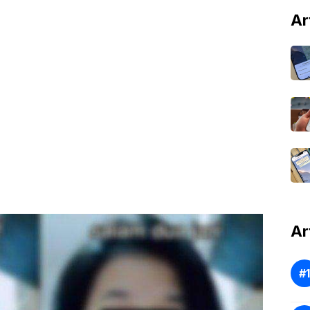
Ar
Ar