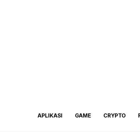
Demo 2 – Home Page
Disclaimer
Indexs Post
About M
APLIKASI
GAME
CRYPTO