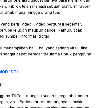
martphone atau gadget lainnya pasti memiliki dan
an, TikTok telah menjadi sebuah platform favorit
il, anak muda, hingga orang tua.
ang berisi video – video berdurasi sebentar.
a berupa lelucon maupun dance. Namun, tidak
adi sumber informasi digital.
alu menampilkan hal – hal yang sedang viral. Jika
an sangat cepat beredar terutama untuk pengguna
MOD 15 TH
k
gguna TikTok, mungkin sudah mengetahui berita
 ini viral. Berita atau isu tentangnya semakin
sosial dan cukup menjadi perbincangan pengguna