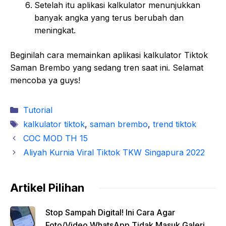
Setelah itu aplikasi kalkulator menunjukkan
banyak angka yang terus berubah dan
meningkat.
Beginilah cara memainkan aplikasi kalkulator Tiktok
Saman Brembo yang sedang tren saat ini. Selamat
mencoba ya guys!
Kategori
Tutorial
Tag
kalkulator tiktok
,
saman brembo
,
trend tiktok
COC MOD TH 15
Aliyah Kurnia Viral Tiktok TKW Singapura 2022
Artikel Pilihan
Stop Sampah Digital! Ini Cara Agar
Foto/Video WhatsApp Tidak Masuk Galeri