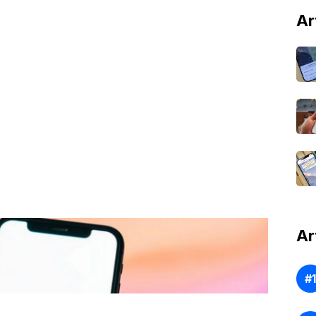
Ar
Ar