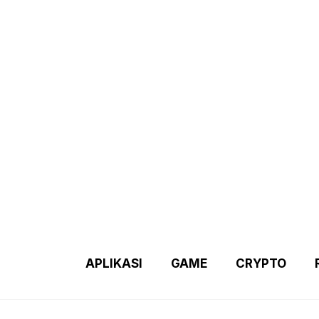
Demo 2 – Home Page
Disclaimer
Indexs Post
About M
APLIKASI
GAME
CRYPTO