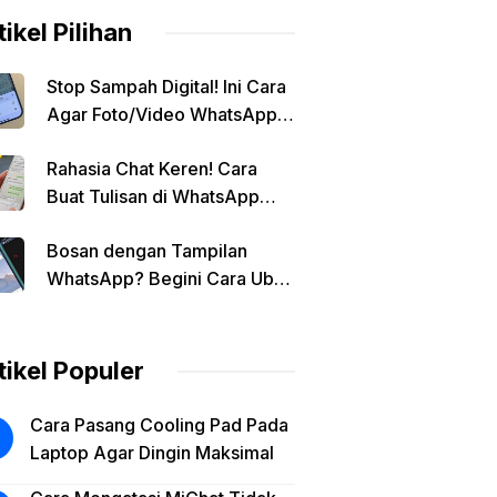
tikel Pilihan
Stop Sampah Digital! Ini Cara
Agar Foto/Video WhatsApp
Tidak Masuk Galeri Secara
Rahasia Chat Keren! Cara
Otomatis
Buat Tulisan di WhatsApp
Jadi Unik
Bosan dengan Tampilan
WhatsApp? Begini Cara Ubah
Background Chat di Android!
tikel Populer
Cara Pasang Cooling Pad Pada
Laptop Agar Dingin Maksimal