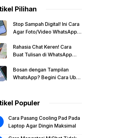
tikel Pilihan
Stop Sampah Digital! Ini Cara
Agar Foto/Video WhatsApp
Tidak Masuk Galeri Secara
Rahasia Chat Keren! Cara
Otomatis
Buat Tulisan di WhatsApp
Jadi Unik
Bosan dengan Tampilan
WhatsApp? Begini Cara Ubah
Background Chat di Android!
tikel Populer
Cara Pasang Cooling Pad Pada
Laptop Agar Dingin Maksimal