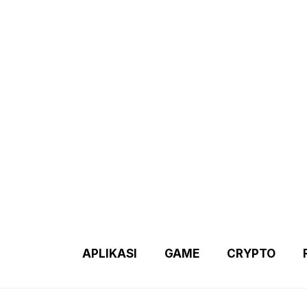
Demo 2 – Home Page
Disclaimer
Indexs Post
About M
APLIKASI
GAME
CRYPTO