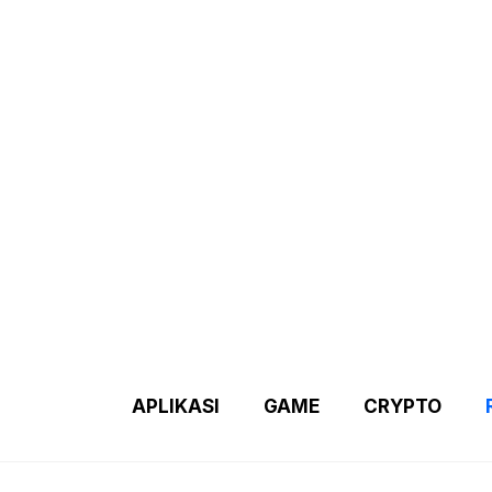
Demo 2 – Home Page
Disclaimer
Indexs Post
About M
APLIKASI
GAME
CRYPTO