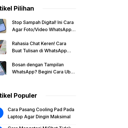
tikel Pilihan
Stop Sampah Digital! Ini Cara
Agar Foto/Video WhatsApp
Tidak Masuk Galeri Secara
Rahasia Chat Keren! Cara
Otomatis
Buat Tulisan di WhatsApp
Jadi Unik
Bosan dengan Tampilan
WhatsApp? Begini Cara Ubah
Background Chat di Android!
tikel Populer
Cara Pasang Cooling Pad Pada
Laptop Agar Dingin Maksimal