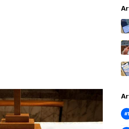
Ar
Ar