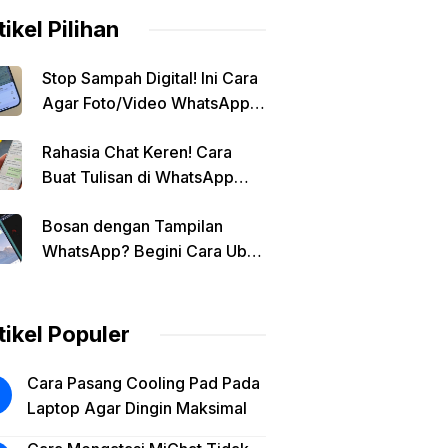
tikel Pilihan
Stop Sampah Digital! Ini Cara
Agar Foto/Video WhatsApp
Tidak Masuk Galeri Secara
Rahasia Chat Keren! Cara
Otomatis
Buat Tulisan di WhatsApp
Jadi Unik
Bosan dengan Tampilan
WhatsApp? Begini Cara Ubah
Background Chat di Android!
tikel Populer
Cara Pasang Cooling Pad Pada
Laptop Agar Dingin Maksimal