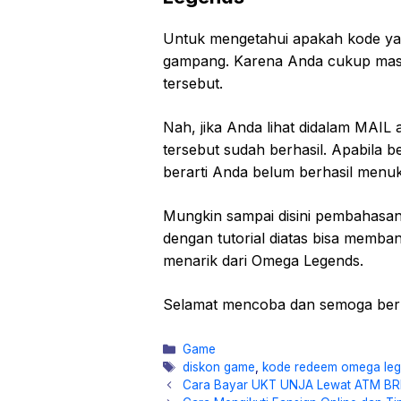
Untuk mengetahui apakah kode ya
gampang. Karena Anda cukup masu
tersebut.
Nah, jika Anda lihat didalam MAIL
tersebut sudah berhasil. Apabila 
berarti Anda belum berhasil menu
Mungkin sampai disini pembahasa
dengan tutorial diatas bisa memb
menarik dari Omega Legends.
Selamat mencoba dan semoga berh
Kategori
Game
Tag
diskon game
,
kode redeem omega le
Cara Bayar UKT UNJA Lewat ATM BRI