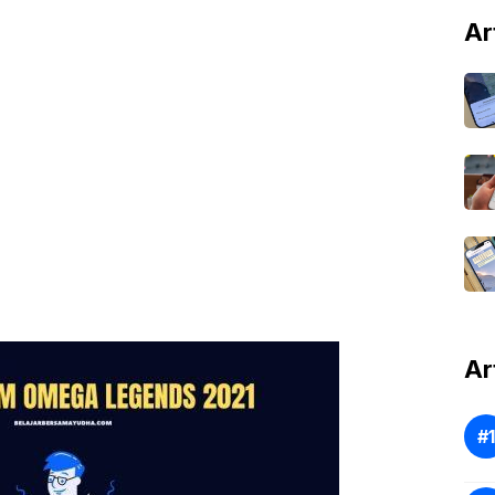
Ar
Ar