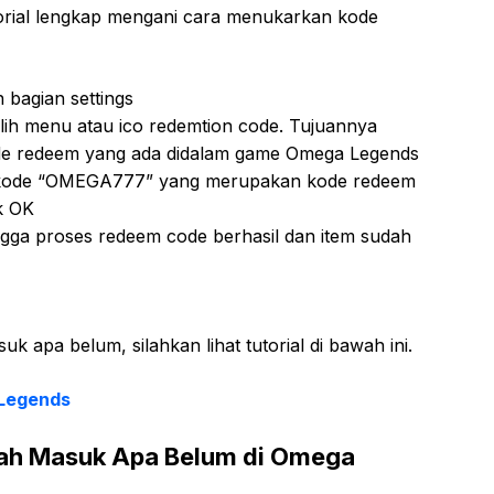
torial lengkap mengani cara menukarkan kode
h bagian settings
lih menu atau ico redemtion code. Tujuannya
de redeem yang ada didalam game Omega Legends
si kode “OMEGA777” yang merupakan kode redeem
k OK
ngga proses redeem code berhasil dan item sudah
apa belum, silahkan lihat tutorial di bawah ini.
 Legends
dah Masuk Apa Belum di Omega