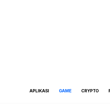
Demo 2 – Home Page
Disclaimer
Indexs Post
About M
APLIKASI
GAME
CRYPTO