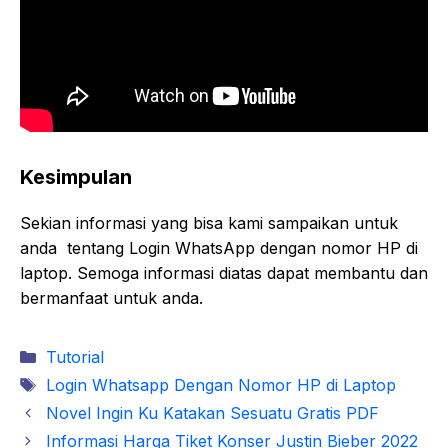
Kesimpulan
Sekian informasi yang bisa kami sampaikan untuk
anda tentang Login WhatsApp dengan nomor HP di
laptop. Semoga informasi diatas dapat membantu dan
bermanfaat untuk anda.
Kategori
Tutorial
Tag
Login Whatsapp Dengan Nomor HP di Laptop
Novel Ingin Ku Katakan Sesuatu Gratis PDF
Informasi Harga Tiket Konser Justin Bieber 2022