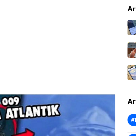
Ar
Ar