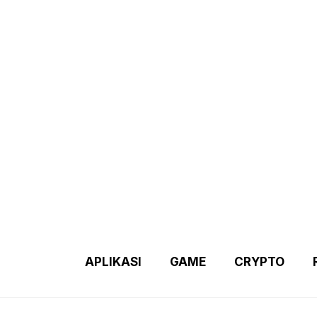
Demo 2 – Home Page
Disclaimer
Indexs Post
About M
APLIKASI
GAME
CRYPTO