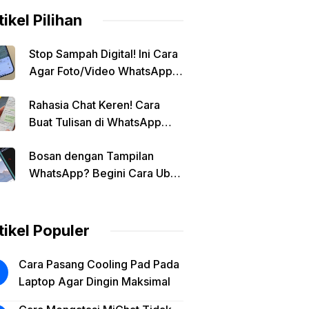
tikel Pilihan
Stop Sampah Digital! Ini Cara
Agar Foto/Video WhatsApp
Tidak Masuk Galeri Secara
Rahasia Chat Keren! Cara
Otomatis
Buat Tulisan di WhatsApp
Jadi Unik
Bosan dengan Tampilan
WhatsApp? Begini Cara Ubah
Background Chat di Android!
tikel Populer
Cara Pasang Cooling Pad Pada
Laptop Agar Dingin Maksimal