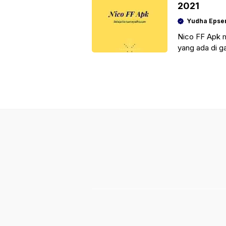
2021
Yudha Epse
Nico FF Apk 
yang ada di g
saja yang ingi