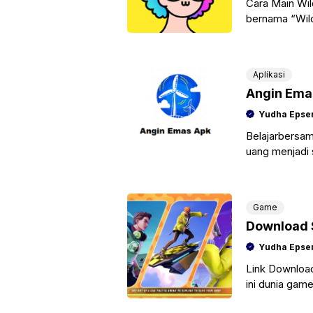
Cara Main Wil
bernama “Wild
setiap orang 
Aplikasi
Angin Ema
Yudha Epse
Belajarbersam
uang menjadi s
karena katany
Game
Download S
Yudha Epse
Link Download
ini dunia gam
Royale. Sesu