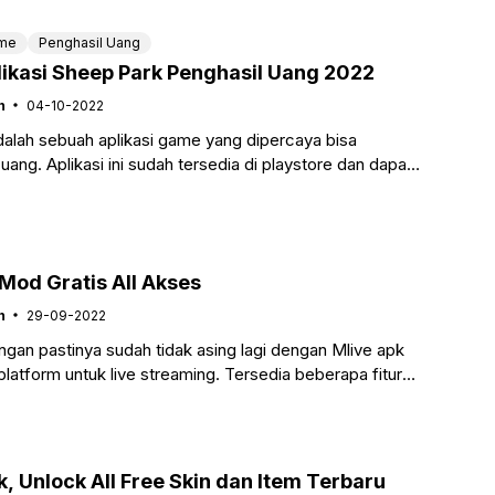
me
Penghasil Uang
ikasi Sheep Park Penghasil Uang 2022
n
04-10-2022
alah sebuah aplikasi game yang dipercaya bisa
ang. Aplikasi ini sudah tersedia di playstore dan dapat
ecara gratis. Tunggu apa
Mod Gratis All Akses
n
29-09-2022
ngan pastinya sudah tidak asing lagi dengan Mlive apk
latform untuk live streaming. Tersedia beberapa fitur
nantinya dapat bermanfaat bagi
k, Unlock All Free Skin dan Item Terbaru