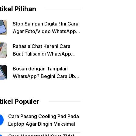
tikel Pilihan
Stop Sampah Digital! Ini Cara
Agar Foto/Video WhatsApp
Tidak Masuk Galeri Secara
Rahasia Chat Keren! Cara
Otomatis
Buat Tulisan di WhatsApp
Jadi Unik
Bosan dengan Tampilan
WhatsApp? Begini Cara Ubah
Background Chat di Android!
tikel Populer
Cara Pasang Cooling Pad Pada
Laptop Agar Dingin Maksimal