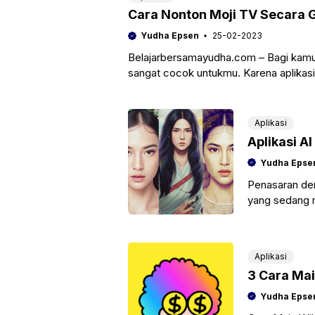
Cara Nonton Moji TV Secara G
Yudha Epsen
25-02-2023
Belajarbersamayudha.com – Bagi kamu
sangat cocok untukmu. Karena aplikasi
streaming
Aplikasi
Aplikasi AI
Yudha Epse
Penasaran deng
yang sedang me
media, tenan
Aplikasi
3 Cara Ma
Yudha Epse