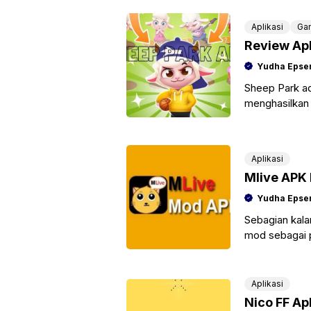
Aplikasi
Ga
Review Apl
Yudha Epse
Sheep Park ad
menghasilkan u
di download s
Aplikasi
Mlive APK 
Yudha Epse
Sebagian kala
mod sebagai p
yang memang 
Aplikasi
Nico FF Ap