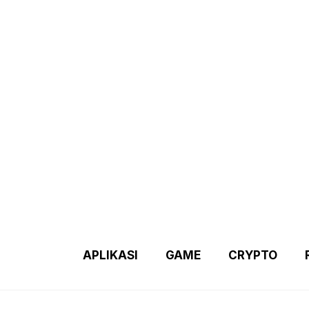
Demo 2 – Home Page
Disclaimer
Indexs Post
About M
APLIKASI
GAME
CRYPTO