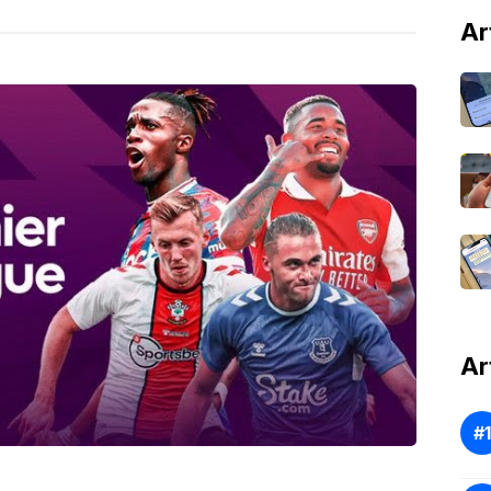
Ar
Ar