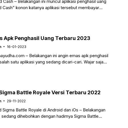
d Cash – Belakangan ini muncul aplikasi penghasil uang
 Cash” konon katanya aplikasi tersebut membayar
yang bermain di dalam
s Apk Penghasil Uang Terbaru 2023
n
16-01-2023
ayudha.com – Belakangan ini angin emas apk penghasil
alah satu aplikasi yang sedang dicari-cari. Wajar saja
a aplikasi tersebut akan membayar setiap
igma Battle Royale Versi Terbaru 2022
n
29-11-2022
 Sigma Battle Royale di Android dan iOs – Belakangan
e sedang dihebohkan dengan hadirnya Sigma Battle
ai dengan nama game