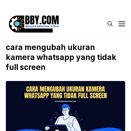
Langsung
Menu
ke
isi
M
cara mengubah ukuran
kamera whatsapp yang tidak
full screen