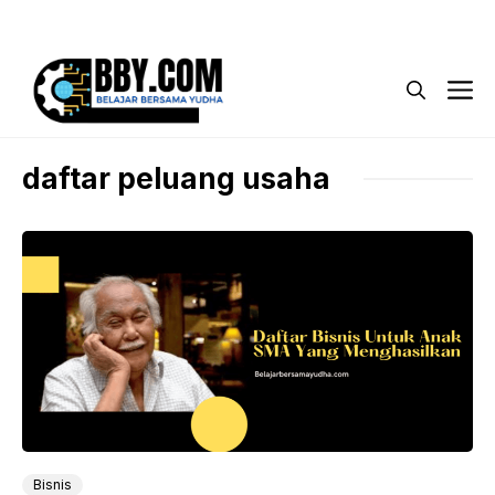
Langsung
Menu
ke
isi
M
daftar peluang usaha
Bisnis