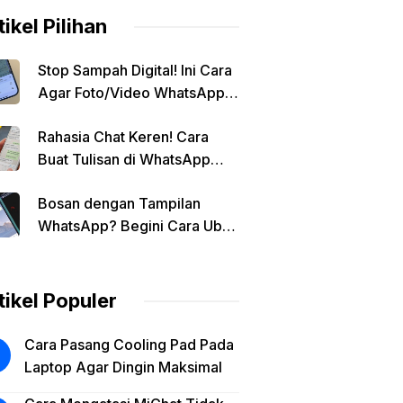
tikel Pilihan
Stop Sampah Digital! Ini Cara
Agar Foto/Video WhatsApp
Tidak Masuk Galeri Secara
Rahasia Chat Keren! Cara
Otomatis
Buat Tulisan di WhatsApp
Jadi Unik
Bosan dengan Tampilan
WhatsApp? Begini Cara Ubah
Background Chat di Android!
tikel Populer
Cara Pasang Cooling Pad Pada
Laptop Agar Dingin Maksimal