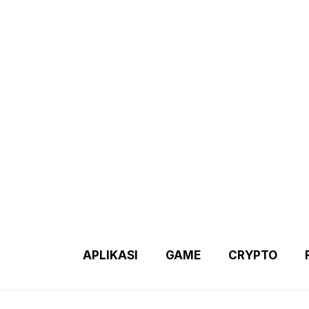
Demo 2 – Home Page
Disclaimer
Indexs Post
About M
APLIKASI
GAME
CRYPTO