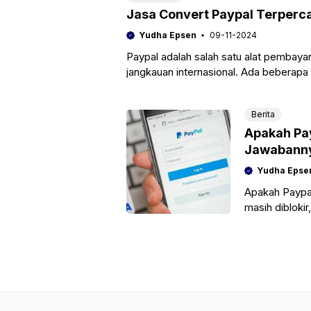
Jasa Convert Paypal Terperc
Yudha Epsen
09-11-2024
Paypal adalah salah satu alat pembayar
jangkauan internasional. Ada bebera
pembayaran menggunakan Paypal.
Berita
Apakah Pay
Jawabanny
Yudha Epse
Apakah Paypal
masih diblokir
meminta maaf