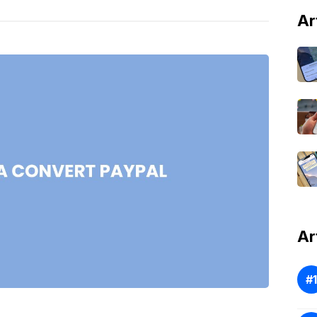
Ar
Ar