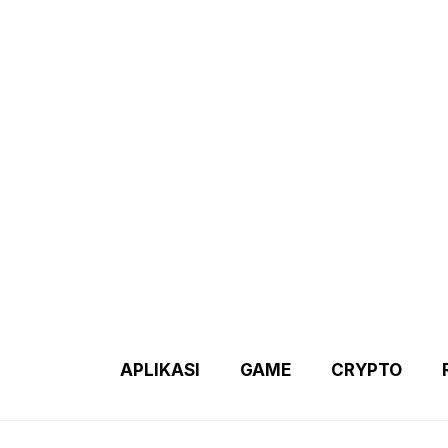
Demo 2 – Home Page
Disclaimer
Indexs Post
About M
APLIKASI
GAME
CRYPTO