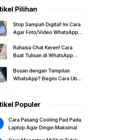
tikel Pilihan
Stop Sampah Digital! Ini Cara
Agar Foto/Video WhatsApp
Tidak Masuk Galeri Secara
Rahasia Chat Keren! Cara
Otomatis
Buat Tulisan di WhatsApp
Jadi Unik
Bosan dengan Tampilan
WhatsApp? Begini Cara Ubah
Background Chat di Android!
tikel Populer
Cara Pasang Cooling Pad Pada
Laptop Agar Dingin Maksimal