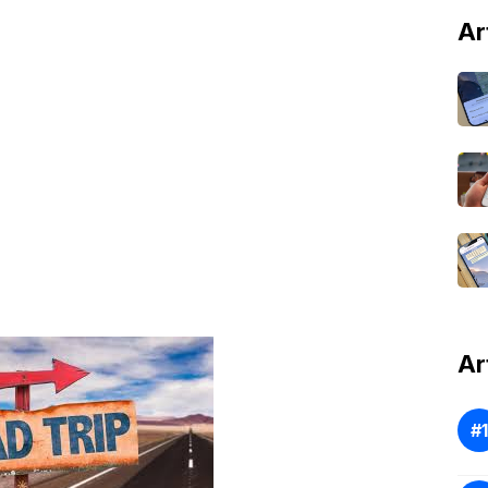
Ar
Ar