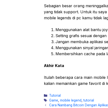
Sebagian besar orang meninggalk
yang tidak support. Untuk itu say
mobile legends di pc kamu tidak la
Menggunakan alat bantu joy 
Setting grafis sesuai dengan
Jangan membuka aplikasi se
Menggunakan sinyal jaringan
Membersihkan cache pada l
Akhir Kata
Itulah beberapa cara main mobile l
kalian memainkan game favorit di
Kategori
Tutorial
Tag
Game
,
mobile legend
,
tutorial
Cara Nambang Bitcoin Dengan Aplikasi