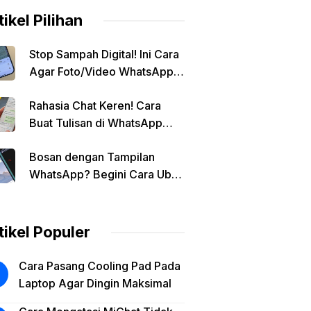
tikel Pilihan
Stop Sampah Digital! Ini Cara
Agar Foto/Video WhatsApp
Tidak Masuk Galeri Secara
Rahasia Chat Keren! Cara
Otomatis
Buat Tulisan di WhatsApp
Jadi Unik
Bosan dengan Tampilan
WhatsApp? Begini Cara Ubah
Background Chat di Android!
tikel Populer
Cara Pasang Cooling Pad Pada
Laptop Agar Dingin Maksimal