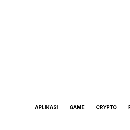
Demo 2 – Home Page
Disclaimer
Indexs Post
About M
APLIKASI
GAME
CRYPTO