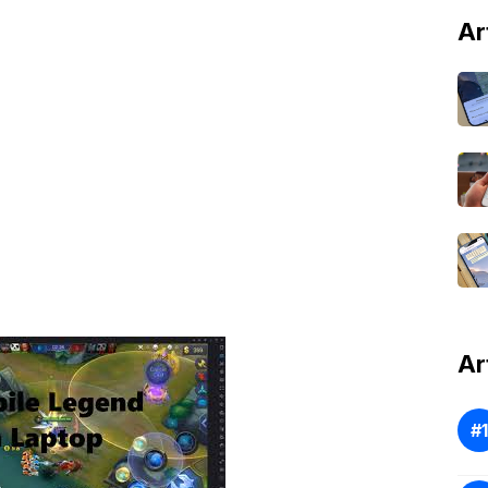
Ar
Ar