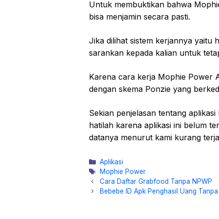
Untuk membuktikan bahwa Mophie P
bisa menjamin secara pasti.
Jika dilihat sistem kerjannya yait
sarankan kepada kalian untuk tetap
Karena cara kerja Mophie Power A
dengan skema Ponzie yang berkedo
Sekian penjelasan tentang aplikas
hatilah karena aplikasi ini belum 
datanya menurut kami kurang terja
Kategori
Aplikasi
Tag
Mophie Power
Cara Daftar Grabfood Tanpa NPWP
Bebebe ID Apk Penghasil Uang Tanpa