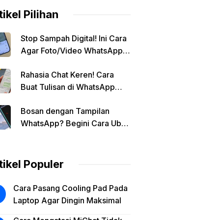
tikel Pilihan
Stop Sampah Digital! Ini Cara
Agar Foto/Video WhatsApp
Tidak Masuk Galeri Secara
Rahasia Chat Keren! Cara
Otomatis
Buat Tulisan di WhatsApp
Jadi Unik
Bosan dengan Tampilan
WhatsApp? Begini Cara Ubah
Background Chat di Android!
tikel Populer
Cara Pasang Cooling Pad Pada
Laptop Agar Dingin Maksimal