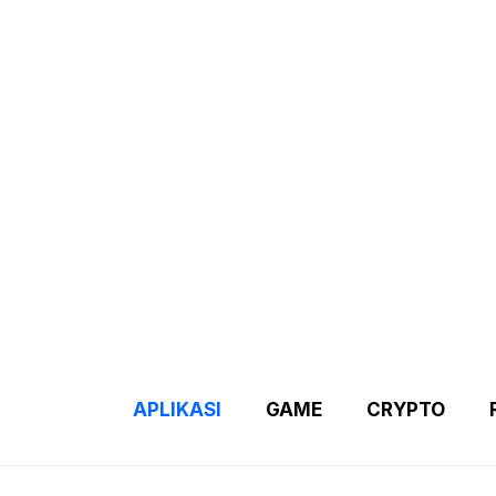
Demo 2 – Home Page
Disclaimer
Indexs Post
About M
APLIKASI
GAME
CRYPTO