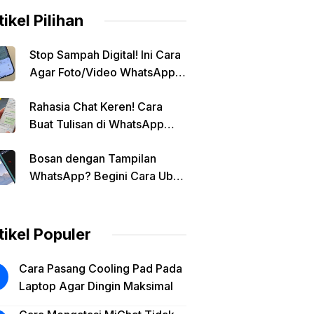
tikel Pilihan
Stop Sampah Digital! Ini Cara
Agar Foto/Video WhatsApp
Tidak Masuk Galeri Secara
Rahasia Chat Keren! Cara
Otomatis
Buat Tulisan di WhatsApp
Jadi Unik
Bosan dengan Tampilan
WhatsApp? Begini Cara Ubah
Background Chat di Android!
tikel Populer
Cara Pasang Cooling Pad Pada
Laptop Agar Dingin Maksimal