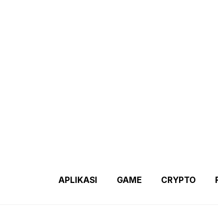
Demo 2 – Home Page
Disclaimer
Indexs Post
About M
APLIKASI
GAME
CRYPTO