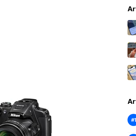
Ar
Ar