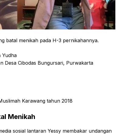
yang batal menikah pada H-3 pernikahannya.
a Yudha
n Desa Cibodas Bungursari, Purwakarta
s Muslimah Karawang tahun 2018
tal Menikah
 media sosial lantaran Yessy membakar undangan