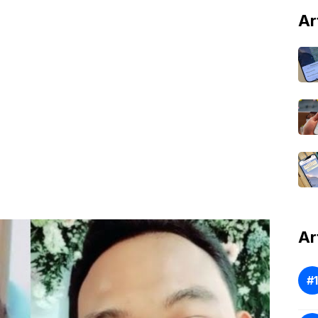
Ar
Ar