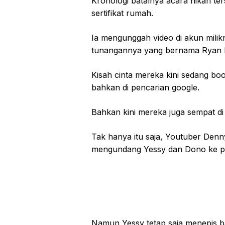
Kronologi batalnya acara nikah t
sertifikat rumah.
Ia mengunggah video di akun mili
tunangannya yang bernama Ryan 
Kisah cinta mereka kini sedang boom
bahkan di pencarian google.
Bahkan kini mereka juga sempat di 
Tak hanya itu saja, Youtuber Denn
mengundang Yessy dan Dono ke p
Namun Yessy tetap saja menepis 