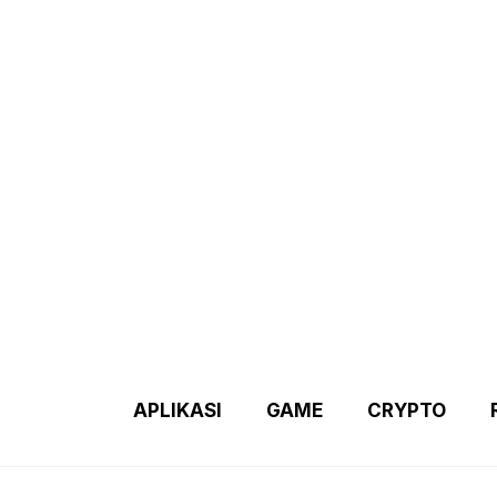
Demo 2 – Home Page
Disclaimer
Indexs Post
About M
APLIKASI
GAME
CRYPTO