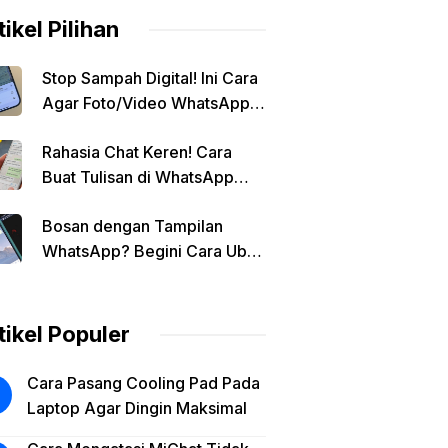
tikel Pilihan
Stop Sampah Digital! Ini Cara
Agar Foto/Video WhatsApp
Tidak Masuk Galeri Secara
Rahasia Chat Keren! Cara
Otomatis
Buat Tulisan di WhatsApp
Jadi Unik
Bosan dengan Tampilan
WhatsApp? Begini Cara Ubah
Background Chat di Android!
tikel Populer
Cara Pasang Cooling Pad Pada
Laptop Agar Dingin Maksimal