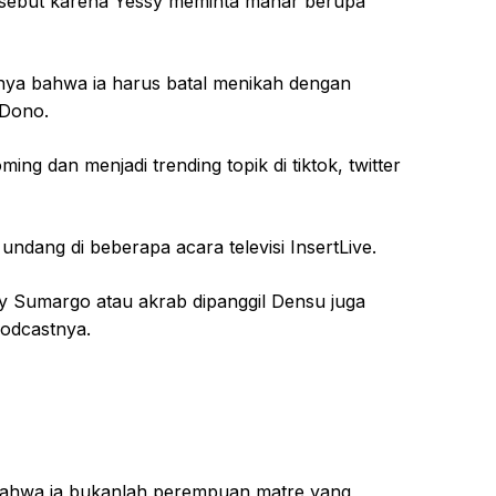
ersebut karena Yessy meminta mahar berupa
knya bahwa ia harus batal menikah dengan
Dono.
ing dan menjadi trending topik di tiktok, twitter
undang di beberapa acara televisi InsertLive.
y Sumargo atau akrab dipanggil Densu juga
odcastnya.
bahwa ia bukanlah perempuan matre yang