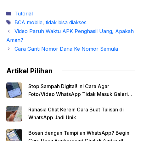
Kategori
Tutorial
Tag
BCA mobile
,
tidak bisa diakses
Video Paruh Waktu APK Penghasil Uang, Apakah
Aman?
Cara Ganti Nomor Dana Ke Nomor Semula
Artikel Pilihan
Stop Sampah Digital! Ini Cara Agar
Foto/Video WhatsApp Tidak Masuk Galeri
Secara Otomatis
Rahasia Chat Keren! Cara Buat Tulisan di
WhatsApp Jadi Unik
Bosan dengan Tampilan WhatsApp? Begini
Cara Ubah Background Chat di Android!