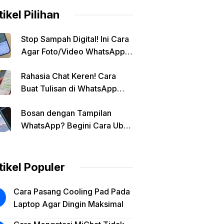
tikel Pilihan
Stop Sampah Digital! Ini Cara
Agar Foto/Video WhatsApp
Tidak Masuk Galeri Secara
Rahasia Chat Keren! Cara
Otomatis
Buat Tulisan di WhatsApp
Jadi Unik
Bosan dengan Tampilan
WhatsApp? Begini Cara Ubah
Background Chat di Android!
tikel Populer
Cara Pasang Cooling Pad Pada
Laptop Agar Dingin Maksimal