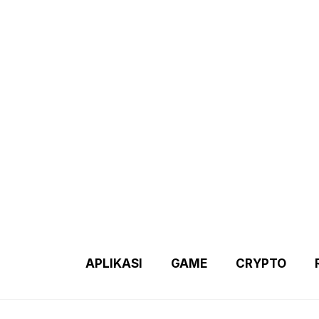
Demo 2 – Home Page
Disclaimer
Indexs Post
About M
APLIKASI
GAME
CRYPTO