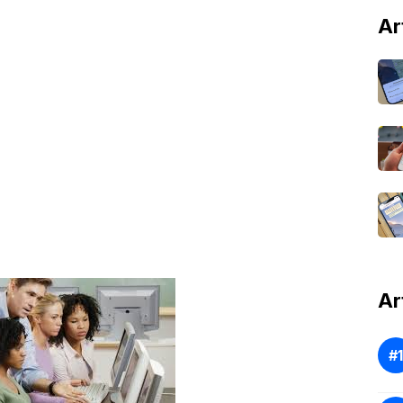
Ar
Ar