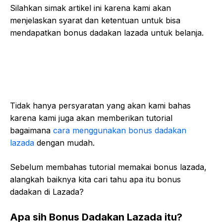
Silahkan simak artikel ini karena kami akan
menjelaskan syarat dan ketentuan untuk bisa
mendapatkan bonus dadakan lazada untuk belanja.
Tidak hanya persyaratan yang akan kami bahas
karena kami juga akan memberikan tutorial
bagaimana
cara menggunakan bonus dadakan
lazada
dengan mudah.
Sebelum membahas tutorial memakai bonus lazada,
alangkah baiknya kita cari tahu apa itu bonus
dadakan di Lazada?
Apa sih Bonus Dadakan Lazada itu?