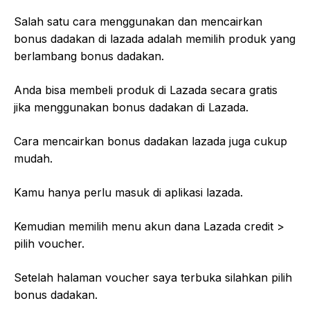
Salah satu cara menggunakan dan mencairkan
bonus dadakan di lazada adalah memilih produk yang
berlambang bonus dadakan.
Anda bisa membeli produk di Lazada secara gratis
jika menggunakan bonus dadakan di Lazada.
Cara mencairkan bonus dadakan lazada juga cukup
mudah.
Kamu hanya perlu masuk di aplikasi lazada.
Kemudian memilih menu akun dana Lazada credit >
pilih voucher.
Setelah halaman voucher saya terbuka silahkan pilih
bonus dadakan.