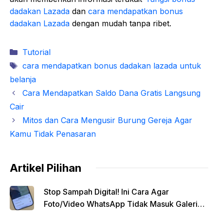
dadakan Lazada
dan
cara mendapatkan bonus
dadakan Lazada
dengan mudah tanpa ribet.
Kategori
Tutorial
Tag
cara mendapatkan bonus dadakan lazada untuk
belanja
Cara Mendapatkan Saldo Dana Gratis Langsung
Cair
Mitos dan Cara Mengusir Burung Gereja Agar
Kamu Tidak Penasaran
Artikel Pilihan
Stop Sampah Digital! Ini Cara Agar
Foto/Video WhatsApp Tidak Masuk Galeri
Secara Otomatis